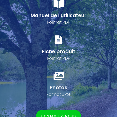
Manuel de l'utilisateur
Format PDF
Fiche produit
Format PDF
Photos
Format JPG
CONTACTEZ-NOUS